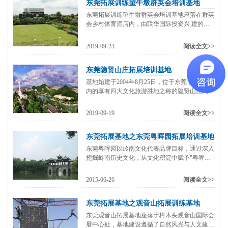
东莞拓展训练望牛墩群英会培训基地
东莞拓展训练望牛墩群英会培训基地座落在群英
会乡村体育酒店内，由联华国际投资兴 建的东
莞首家以体育运动为主题的高端会所。总体投资
8.4亿元，占地面积500亩，位于 东莞西部水乡望
2019-09-23
阅读全文>>
牛墩，傍依风景秀丽的河流边。
东莞隐贤山庄拓展培训基地
基地始建于2004年8月25日，位于东莞市常平镇
内的享有四大文化旅游胜地之称的隐贤山庄内，
基地依山傍湖而建，可同时容纳600人大型团队
展开拓展活动，为优秀企业提供一流培训接待服
2019-09-19
阅读全文>>
务的专业场所。
东莞拓展基地之东莞粤晖园拓展培训基地
东莞粤晖园以岭南文化代表品牌目标，通过深入
挖掘岭南历史文化，从文化积淀中赋予"粤晖
园"岭南文化名园的物质，"粤晖园"不仅在建筑
上占有重要的地位，而且在文化艺术领域中独树
2015-06-26
阅读全文>>
奇葩，成为岭南文化的一颗璀璨明珠！岭南园林
与北京的皇家园林（颐和园）、苏州的江南园林
东莞拓展基地之观音山拓展训练基地
（...
东莞观音山拓展基地座落于樟木头观音山国际会
展中心处，基地建设遵循了自然风光与人文建筑